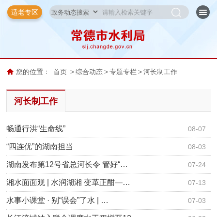
适老专区
您的位置：
首页
>
综合动态
>
专题专栏
>
河长制工作
河长制工作
畅通行洪“生命线”
08-07
“四连优”的湖南担当
08-03
湖南发布第12号省总河长令 管好“…
07-24
湘水面面观 | 水润湖湘 变革正酣—…
07-13
水事小课堂 · 别“误会”了水 | …
07-03