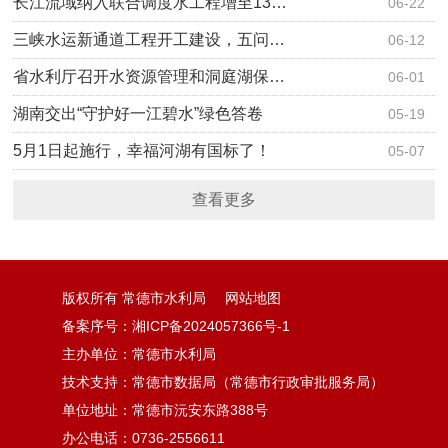
长江流域纳入联合调度水工程增至13…
06-22
三峡水运新通道工程开工建设，五问…
06-12
省水利厅召开水资源管理和洞庭湖保…
06-01
湖南交出“守护好一江碧水”绿色答卷
05-19
5月1日起施行，幸福河湖有国标了！
05-07
查看更多
版权所有 常德市水利局
网站地图
备案序号：湘ICP备2024057366号-1
主办单位：常德市水利局
技术支持：常德市数据局（常德市行政审批服务局）
单位地址：常德市沅安东路388号
办公电话：0736-2556611