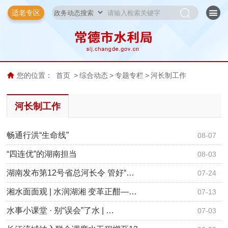
适老专区
您的位置：
首页
>
综合动态
>
专题专栏
>
河长制工作
河长制工作
畅通行洪“生命线”
08-07
“四连优”的湖南担当
08-03
湖南发布第12号省总河长令 管好“…
07-24
湘水面面观 | 水润湖湘 变革正酣—…
07-13
水事小课堂 · 别“误会”了水 | …
07-03