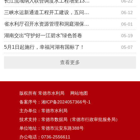
长江流域纳入联合调度水工程增至13…
06-22
三峡水运新通道工程开工建设，五问…
06-12
省水利厅召开水资源管理和洞庭湖保…
06-01
湖南交出“守护好一江碧水”绿色答卷
05-19
5月1日起施行，幸福河湖有国标了！
05-07
查看更多
版权所有 常德市水利局
网站地图
备案序号：湘ICP备2024057366号-1
主办单位：常德市水利局
技术支持：常德市数据局（常德市行政审批服务局）
单位地址：常德市沅安东路388号
办公电话：0736-2556611