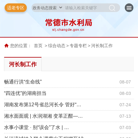
适老专区
您的位置：
首页
>
综合动态
>
专题专栏
>
河长制工作
河长制工作
畅通行洪“生命线”
08-07
“四连优”的湖南担当
08-03
湖南发布第12号省总河长令 管好“…
07-24
湘水面面观 | 水润湖湘 变革正酣—…
07-13
水事小课堂 · 别“误会”了水 | …
07-03