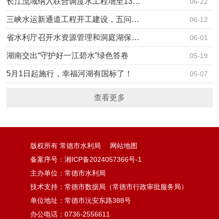
长江流域纳入联合调度水工程增至13…
06-22
三峡水运新通道工程开工建设，五问…
06-12
省水利厅召开水资源管理和洞庭湖保…
06-01
湖南交出“守护好一江碧水”绿色答卷
05-19
5月1日起施行，幸福河湖有国标了！
05-07
查看更多
版权所有 常德市水利局
网站地图
备案序号：湘ICP备2024057366号-1
主办单位：常德市水利局
技术支持：常德市数据局（常德市行政审批服务局）
单位地址：常德市沅安东路388号
办公电话：0736-2556611