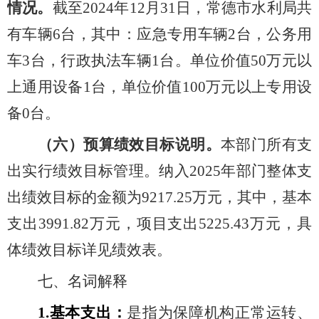
情况。
截至
20
24
年
12
月
31
日，常德市水利局共
有车辆
6
台，其中：应急专用车辆
2
台，公务用
车
3
台，行政执法车辆
1
台。单位价值
50
万元以
上通用设备
1
台，单位价值
100
万元以上专用设
备
0
台。
（六）预算绩效目标说明。
本部门所有支
出实行绩效目标管理。纳入
2025
年部门整体支
出绩效目标的金额为
9217.25
万元，其中，基本
支出
3991.82
万元，项目支出
5225.43
万元，具
体绩效目标详见绩效表。
七、名词解释
1.
基本支出：
是指为保障机构正常运转、