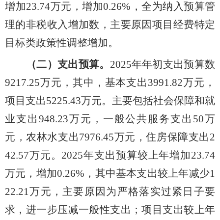
增加
23.74
万元，增加
0.26%
，全为纳入预算管
理的非税收入增加数，主要原因项目经费特定
目标类政策性调整增加。
（二）支出预算。
2025
年年初支出预算数
9217.25
万元，其中，基本支出
3991.82
万元，
项目支出
5225.43
万元。主要包括社会保障和就
业支出
948.23
万元，一般公共服务支出50万
元，农林水支出
7976.45
万元，住房保障支出
2
42.57
万元。
20
25
年支出预算较上年增加
23.74
万元，增加
0.26%
，其中基本支出较上年减少
1
22.21
万元，主要原因为严格落实过紧日子要
求，进一步压减一般性支出；项目支出较上年