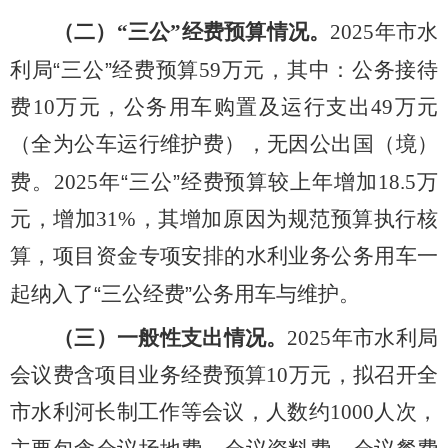
（二）“三公”经费预算情况。
2025
年市水
利局
“
三公
”
经费预算
59
万元，其中：公务接待
费
10
万元，公务用车购置及运行支出
49
万元
（全为公车运行维护费），无因公出国（境）
费。
2025
年
“
三公
”
经费预算较上年增加
18.5
万
元，增加
31%
，其增加原因为规范预算执行核
算，项目资金专项安排的水利业务公务用车一
起纳入了
“
三公经费
”
公务用车与维护。
（三）一般性支出情况。
20
25
年市水利局
会议费含项目业务经费预算
10
万元，拟召开全
市水利河长制工作等会议，人数约
1000
人次，