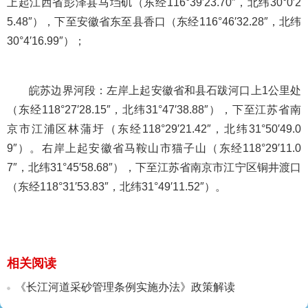
上起江西省彭泽县马垱矶（东经116°39′23.70″，北纬30°0′2
5.48″），下至安徽省东至县香口（东经116°46′32.28″，北纬
30°4′16.99″）；
皖苏边界河段：左岸上起安徽省和县石跋河口上1公里处
（东经118°27′28.15″，北纬31°47′38.88″），下至江苏省南
京市江浦区林蒲圩（东经118°29′21.42″，北纬31°50′49.0
9″）。右岸上起安徽省马鞍山市猫子山（东经118°29′11.0
7″，北纬31°45′58.68″），下至江苏省南京市江宁区铜井渡口
（东经118°31′53.83″，北纬31°49′11.52″）。
相关阅读
《长江河道采砂管理条例实施办法》政策解读