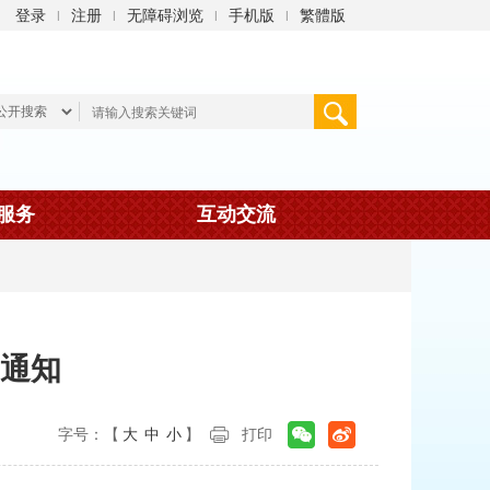
登录
注册
无障碍浏览
手机版
繁體版
|
|
|
|
服务
互动交流
通知
字号：【
大
中
小
】
打印