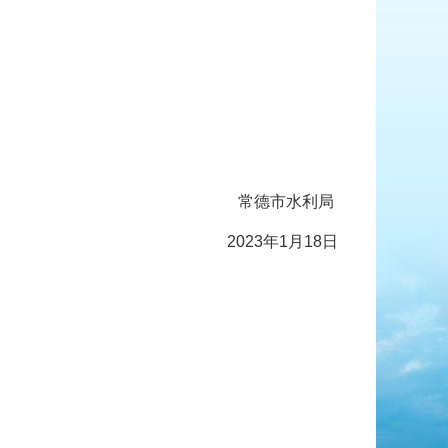
常德市水利局
20
2
3
年
1
月
18
日