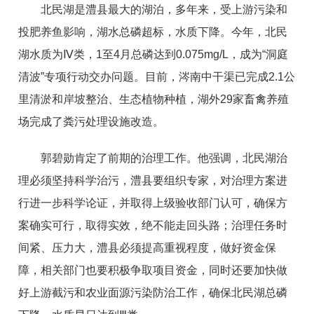
北民湖是澧县最大的湖泊，多年来，受上游污染和
投肥养鱼影响，湖水总磷超标，水质下降。今年，北民
湖水质为Ⅳ类，1至4月总磷达到0.075mg/L，成为“洞庭
清波”专项行动交办问题。目前，涔南中干渠已完成2.1公
里清淤和岸坡整治、生态植物种植，湖外29家畜禽养殖
场完成了粪污处理设施改造。
郭碧勋肯定了前期的治理工作。他强调，北民湖治
理必须坚持科学治污，澧县要组织专家，对治理方案进
行进一步科学论证，并取得上级验收部门认可，确保方
案确实可行，取得实效，绝不能走回头路；治理任务时
间紧、压力大，澧县必须提高重视程度，做好资金保
障，相关部门也要积极争取项目资金，同时还要加快做
好上游截污和农业面源污染防治工作，确保北民湖总磷