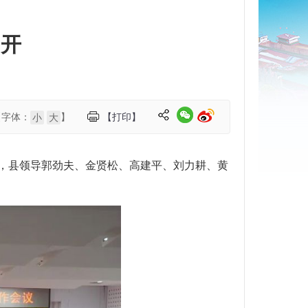
召开
【字体：
】
【打印】
小
大
话，县领导郭劲夫、金贤松、高建平、刘力耕、黄