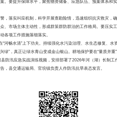
方案。要提升保障水平，聚焦物资储备、应急队伍、预案体系和
预警，落实叫应机制，科学开展查勘险情，迅速组织抗灾救灾，
群众、市场主体主动性，形成群策群防群治的工作格局。要压实
推动各项工作措施落细落实。
要在“河畅水清”上下功夫。持续强化水污染治理、水生态修复、
、兴绿”，真正让绿水青山变成金山银山。耕地保护要在“量质并
”澧县防汛应急实战演练视频，安排部署了2026年河（湖）长制工
报告，县交通运输局、官垸镇负责人作防汛抗旱表态发言。