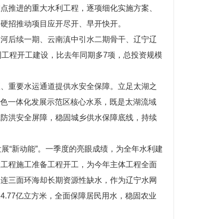
重点推进的重大水利工程，逐项细化实施方案、
招硬招推动项目应开尽开、早开快开。
浦河后续一期、云南滇中引水二期骨干、辽宁辽
利工程开工建设，比去年同期多7项，总投资规模
区、重要水运通道提供水安全保障。立足太湖之
绿色一体化发展示范区核心水系，既是太湖流域
域防洪安全屏障，稳固城乡供水保障底线，持续
利发展“新动能”。一季度的亮眼成绩，为全年水利建
置工程施工准备工程开工，为今年主体工程全面
大连三面环海却长期资源性缺水，作为辽宁水网
.77亿立方米，全面保障居民用水，稳固农业
。