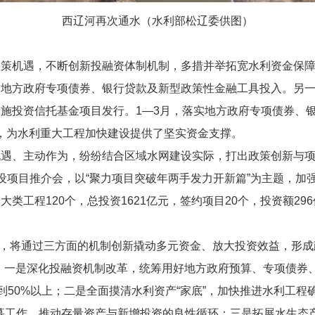
西辽河再次通水（水利部松辽委供图）
政策机遇，不断创新投融资体制机制，多措并举拓宽水利资金保
取地方政府专项债券、银行贷款及新型政策性金融工具投入。另
投资信托基金项目发行。1—3月，落实地方政府专项债券、银行贷
最多，为水利重大工程加快建设提供了坚实资金支撑。
机遇、主动作为，纷纷结合区域水网建设实际，打出政策创新与
设项目推介会，以“聚力项目突破年两手发力开新篇”为主题，加
类工程120个，总投资1621亿元，签约项目20个，投资额2
时期，将通过三方面的机制创新撬动多元资金、放大投资效益，形
，一是深化投融资机制改革，统筹用好地方政府预算、专项债券
到50%以上；二是全面摸清水利资产“家底”，加快推进水利工程
Ts扩募工作，推动存量资产与新增投资的良性循环；三是拓展水生