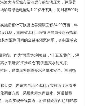
粤港澳大湾区城市及清远市的防洪压力，并显著
送绿色电能达1.21亿千瓦时，同时将500吨
施后预计可恢复改善灌溉面积34.99万亩，年
建设现场，湖南省水利工程管理局局长谢石指着
建从水源到田间的全链条灌溉体系，夯实区域农
段。作为“两重”水利项目，“十五五”期间，淠
高水平建设“江淮粮仓”提供坚实水利支撑。
利枢纽，建成后将保障受水区供水安全、巩固拓
导松辽委、内蒙古自治区水利厅实施西辽河春季
优化调度方案，采用统筹水库蓄水、河道槽蓄
接，再次实现全线贯通，沿岸群众在西辽河畔感