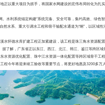
各地正以重大项目为抓手，将国家水网建设的宏伟布局转化为扎
水网。水利系统锚定构建“系统完备、安全可靠，集约高效、绿色
大湖自然水系、重大引调水工程和骨干输配水通道为“纲”，以区域
大溪水怀德水库扩建工程正加紧建设，该工程是珠三角水资源配
。据了解，广东省正以东江、西江、北江、韩江、鉴江等跨区域骨
东水资源优化配置、珠中江水资源一体化配置等跨区域骨干工程为
工程今年将迎来竣工验收等重要节点，将更好地惠及3200多万