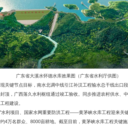
广东省大溪水怀德水库效果图（广东省水利厅供图）
实现关键节点目标，南水北调中线引江补汉工程输水总干线出口
利封顶，广西落久水利枢纽通过竣工验收。同步推进农村供水、
型工程建设。
重”水利项目、国家水网重要防洪工程——黄茅峡水库工程迎来关
约4万名群众、8000亩耕地。截至目前，黄茅峡水库工程关键