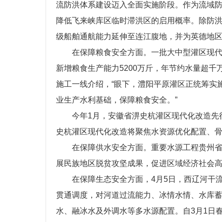
流防洪体系建设迈入全面实施阶段。作为流域
降低飞来峡库区临时滞洪区的启用概率。除防洪
级船舶通航能力延伸至连江腹地，并为英德地区
在保障粮食安全方面。一批大中型灌区现代
新增粮食生产能力5200万斤，年节约水量超
施工一线介绍，“眼下，澧阳平原灌区正统筹实
业生产水利基础，保障粮食安全。”
今年1月，安徽省淠史杭灌区现代化改造先
史杭灌区现代化改造将聚焦水资源优化配置、骨
在保障供水安全方面。重要水源工程贵州
展民族地区脱贫攻坚成果，促进区域经济社会
在保障生态安全方面，4月5日，西辽河干
贯通调度，对河道过流能力、冰情水情、水库
水、融冰水及外调水等多水源配置。自3月1日