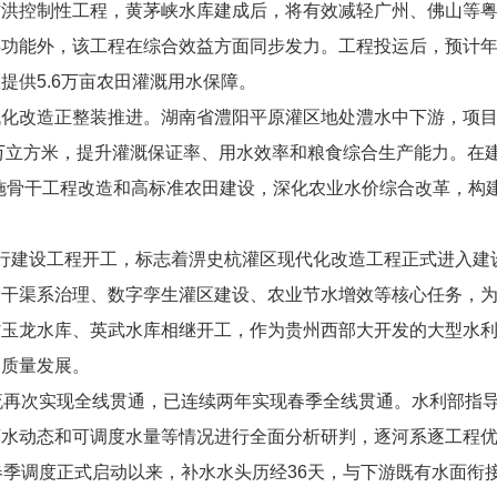
防洪控制性工程，黄茅峡水库建成后，将有效减轻广州、佛山等
功能外，该工程在综合效益方面同步发力。工程投运后，预计年均输
提供5.6万亩农田灌溉用水保障。
化改造正整装推进。湖南省澧阳平原灌区地处澧水中下游，项目实
千万立方米，提升灌溉保证率、用水效率和粮食综合生产能力。在
施骨干工程改造和高标准农田建设，深化农业水价综合改革，构
行建设工程开工，标志着淠史杭灌区现代化改造工程正式进入建设阶
干渠系治理、数字孪生灌区建设、农业节水增效等核心任务，为
省玉龙水库、英武水库相继开工，作为贵州西部大开发的大型水
高质量发展。
流再次实现全线贯通，已连续两年实现春季全线贯通。水利部指
蓄水动态和可调度水量等情况进行全面分析研判，逐河系逐工程
春季调度正式启动以来，补水水头历经36天，与下游既有水面衔