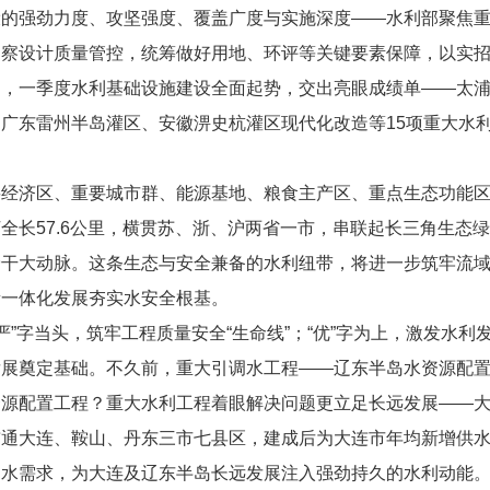
设的强劲力度、攻坚强度、覆盖广度与实施深度——水利部聚焦
勘察设计质量管控，统筹做好用地、环评等关键要素保障，以实
州，一季度水利基础设施建设全面起势，交出亮眼成绩单——太
广东雷州半岛灌区、安徽淠史杭灌区现代化改造等15项重大水
要经济区、重要城市群、能源基地、粮食主产区、重点生态功能
全长57.6公里，横贯苏、浙、沪两省一市，串联起长三角生态
骨干大动脉。这条生态与安全兼备的水利纽带，将进一步筑牢流
量一体化发展夯实水安全根基。
“严”字当头，筑牢工程质量安全“生命线”；“优”字为上，激发水
发展奠定基础。不久前，重大引调水工程——辽东半岛水资源配
资源配置工程？重大水利工程着眼解决问题更立足长远发展——
通大连、鞍山、丹东三市七县区，建成后为大连市年均新增供水4
用水需求，为大连及辽东半岛长远发展注入强劲持久的水利动能