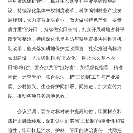
林草资源保护管理，抓好生态修复和林业基础设施建
设，持续深化集体林权制度改革，科学编制林业产业发
展规划，大力培育龙头企业，做大做强特色产业。要量
质并重“管好田”，持续做实田长制，扎实开展耕地占补平
衡专项整治，持续深化汛旱并防与耕地置换协同推进机
制改革，坚决落实耕地保护党政同责，扎实推进高标准
农田建设，坚决遏制耕地“非农化”、防止永久基本农
田“非粮化”。要齐抓共管“担好责”，加强督促指导、精准
问责、巡查管护、联合执法，把“三长制”工作与产业发
展、乡村振兴、生态保护同部署、同推进，加大宣传力
度，推动各项任务落地见效。
会议强调，要在对标对表中提高站位，牢固树立和
践行正确政绩观，深刻认识到实施“三长制”的重要性和紧
迫性，牢牢扛起治水、护林、管田的政治责任，共同把