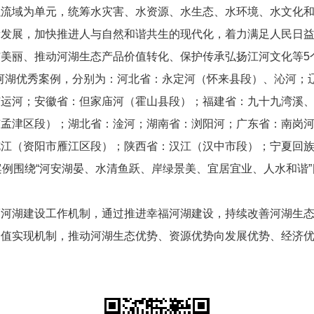
以流域为单元，统筹水灾害、水资源、水生态、水环境、水文化
量发展，加快推进人与自然和谐共生的现代化，着力满足人民日
美丽、推动河湖生态产品价值转化、保护传承弘扬江河文化等5
幸福河湖优秀案例，分别为：河北省：永定河（怀来县段）、沁河
东运河；安徽省：但家庙河（霍山县段）；福建省：九十九湾溪
市孟津区段）；湖北省：淦河；湖南省：浏阳河；广东省：南岗
沱江（资阳市雁江区段）；陕西省：汉江（汉中市段）；宁夏回
案例围绕“河安湖晏、水清鱼跃、岸绿景美、宜居宜业、人水和谐
福河湖建设工作机制，通过推进幸福河湖建设，持续改善河湖生
价值实现机制，推动河湖生态优势、资源优势向发展优势、经济
。