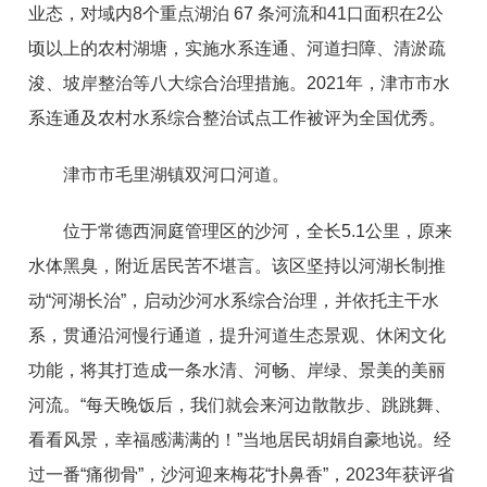
业态，对域内8个重点湖泊 67 条河流和41口面积在2公
顷以上的农村湖塘，实施水系连通、河道扫障、清淤疏
浚、坡岸整治等八大综合治理措施。2021年，津市市水
系连通及农村水系综合整治试点工作被评为全国优秀。
津市市毛里湖镇双河口河道。
位于常德西洞庭管理区的沙河，全长5.1公里，原来
水体黑臭，附近居民苦不堪言。该区坚持以河湖长制推
动“河湖长治”，启动沙河水系综合治理，并依托主干水
系，贯通沿河慢行通道，提升河道生态景观、休闲文化
功能，将其打造成一条水清、河畅、岸绿、景美的美丽
河流。“每天晚饭后，我们就会来河边散散步、跳跳舞、
看看风景，幸福感满满的！”当地居民胡娟自豪地说。经
过一番“痛彻骨”，沙河迎来梅花“扑鼻香”，2023年获评省