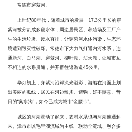
常德市穿紫河。
上世纪80年代，随着城市的发展，17.3公里长的穿
紫河被分割成多段水体，周边居民区、养殖场及工厂产
生的生活垃圾、废水直排，让穿紫河水体污染，生态环
境遭到毁灭性破坏。常德市下大力气打通内河水系，连
通新河、白马湖、穿紫河、柳叶湖、沾天湖，让城市互
不相连的水系贯通，并开辟往返游道45公里。
华灯初上，穿紫河沿岸流光溢彩，游船在河面上划
出美丽的弧线，居民在河边散步、遛狗，好不惬意。昔
日的“臭水沟”，如今已成为城市“金腰带”。
城区的河湖灵动了起来，农村水系也与河湖连通起
来。津市市以毛里湖流域为主线，联动全流域、融合多