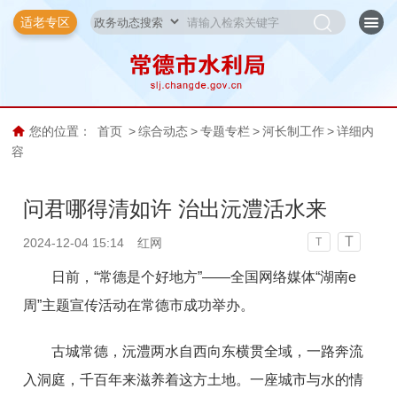
适老专区
您的位置：
首页
>
综合动态
>
专题专栏
>
河长制工作
>
详细内
容
问君哪得清如许 治出沅澧活水来
T
2024-12-04 15:14
红网
T
日前，“常德是个好地方”——全国网络媒体“湖南e
周”主题宣传活动在常德市成功举办。
古城常德，沅澧两水自西向东横贯全域，一路奔流
入洞庭，千百年来滋养着这方土地。一座城市与水的情