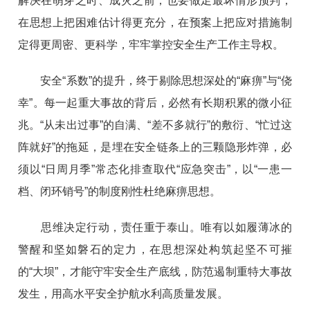
解决在萌芽之时、成灾之前；也要做足最坏情形预判，
在思想上把困难估计得更充分，在预案上把应对措施制
定得更周密、更科学，牢牢掌控安全生产工作主导权。
安全“系数”的提升，终于剔除思想深处的“麻痹”与“侥
幸”。每一起重大事故的背后，必然有长期积累的微小征
兆。“从未出过事”的自满、“差不多就行”的敷衍、“忙过这
阵就好”的拖延，是埋在安全链条上的三颗隐形炸弹，必
须以“日周月季”常态化排查取代“应急突击”，以“一患一
档、闭环销号”的制度刚性杜绝麻痹思想。
思维决定行动，责任重于泰山。唯有以如履薄冰的
警醒和坚如磐石的定力，在思想深处构筑起坚不可摧
的“大坝”，才能守牢安全生产底线，防范遏制重特大事故
发生，用高水平安全护航水利高质量发展。