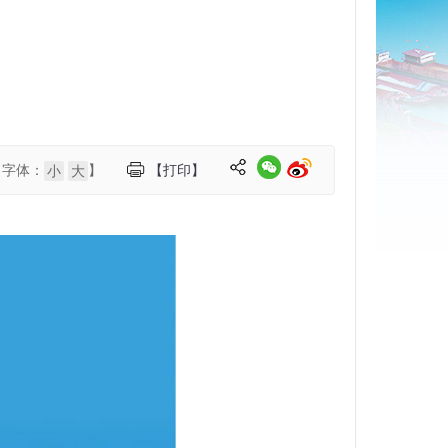
【字体：
】
【打印】
小
大