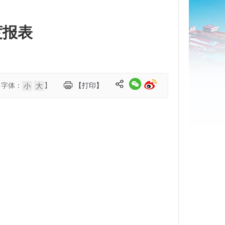
度报表
【字体：
】
【打印】
小
大