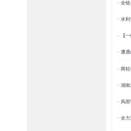
全链
水利
【一
遭遇
两轮
湖南
风雨
全力