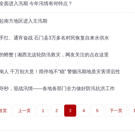
全面进入汛期 今年汛情有何特点？
起南方地区进入主汛期
手扛、通宵奋战 石门县3万多名村民恢复自来水供水
的螃蟹 | 湘西北这轮防汛救灾，网友关注的点在这里
南人 千万别大意！雨停地不“稳” 警惕汛期地质灾害滞后性
夺秒，迎战汛情——各地各部门全力做好防汛抗洪工作
首页
上一页
1
2
3
4
5
下一页