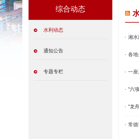
综合动态
水利动态
湘水
通知公告
各地
专题专栏
一座
“六
“龙
常德