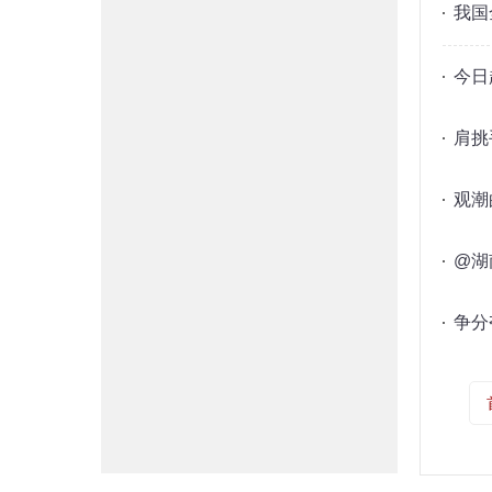
我国
今日
肩挑
观潮
@湖
争分