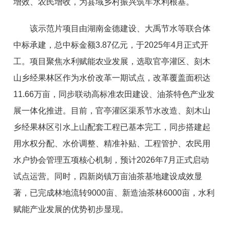
增效、农民增收，为县域乡村振兴筑牢水利根基。
该示范片项目由湖南金德建设、大禹节水等联合体
中标承建，总中标金额3.87亿元，于2025年4月正式开
工。项目聚焦水利赋能农业发展，选取官亭灌区、刻木
山乡经果林区作为水价改革一期试点，改革覆盖面积达
11.66万亩，同步联动高标准农田建设、油茶特色产业发
展一体化推进。目前，官亭灌区渠系节水改造、刻木山
乡经果林区引水上山配套工程已基本完工，同步搭建起
用水权分配、水价调整、精准补贴、工程管护、农民用
水户协会管理五项核心机制，预计2026年7月正式启动
试点运营。同时，四新岗镇万亩油茶基地建设成效显
著，已完成林地流转9000亩、新造油茶林6000亩，水利
赋能产业发展的优势初步显现。