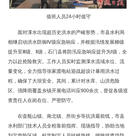
值班人员24小时值守
面对渫水出现超历史洪水的严峻形势，市县水利局
相继启动洪水防御Ⅳ级应急响应，并根据汛情发展梯级
提升至Ⅲ级、Ⅱ级，石门县将防汛应急响应提升为Ⅰ级，全
力以赴抢险救灾。工作人员实时监测渫水流域水位、流
量变化，全力指导张家渡电站迎战超设计暴雨洪水过
程，确保了大坝安全。其间，累计对水库、山洪危险
区、强降雨覆盖乡镇开展电话叫应900余次，督促各级巡
查责任人在岗在位、严密防守。
在壶瓶山镇、南北镇、所街乡等抗洪最前线，市县
水利部门技术人员全程靠前指挥、现场指导，协助当地
划定危险区域、科学制定人员转移路线、细致排查堤防