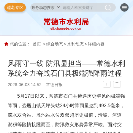
适老专区
您的位置：
首页
>
综合动态
>
水利动态
>
详细内容
风雨守一线 防汛显担当——常德水利
系统全力奋战石门县极端强降雨过程
T
2026-06-03 14:52
常德日报
T
5月17日以来，常德市石门县遭遇历史罕见的极端强
降雨，壶瓶山镇天坪头站24小时降雨量达到492.5毫米，
渫水双合站、雁池站水位双双超历史极值，滑坡、河道
淤积等险情接踵而至，防汛救灾形势异常严峻。面对突