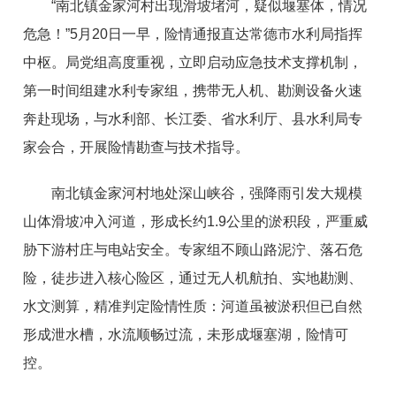
“南北镇金家河村出现滑坡堵河，疑似堰塞体，情况
危急！”5月20日一早，险情通报直达常德市水利局指挥
中枢。局党组高度重视，立即启动应急技术支撑机制，
第一时间组建水利专家组，携带无人机、勘测设备火速
奔赴现场，与水利部、长江委、省水利厅、县水利局专
家会合，开展险情勘查与技术指导。
南北镇金家河村地处深山峡谷，强降雨引发大规模
山体滑坡冲入河道，形成长约1.9公里的淤积段，严重威
胁下游村庄与电站安全。专家组不顾山路泥泞、落石危
险，徒步进入核心险区，通过无人机航拍、实地勘测、
水文测算，精准判定险情性质：河道虽被淤积但已自然
形成泄水槽，水流顺畅过流，未形成堰塞湖，险情可
控。