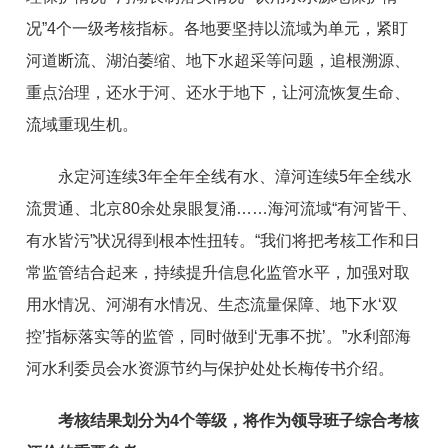
况”4个一级考核指标。各地要坚持以流域为单元，紧盯
河道断流、湖泊萎缩、地下水超采等问题，追根溯源、
重点治理，还水于河、还水于地下，让河流恢复生命、
流域重现生机。
永定河连续3年全年全线有水、漳河连续5年全线水
流贯通、北京80余处泉眼复涌……海河流域“有河皆干、
有水皆污”状况得到根本性扭转。“我们将把考核工作和日
常监管结合起来，持续提升信息化监管水平，加强对取
用水情况、河湖有水情况、生态流量保障、地下水‘双
控’指标落实等的监管，同时做到‘无事不扰’。”水利部海
河水利委员会水资源节约与保护处处长梅传书介绍。
考核结果划分为4个等级，将作为领导班子综合考核