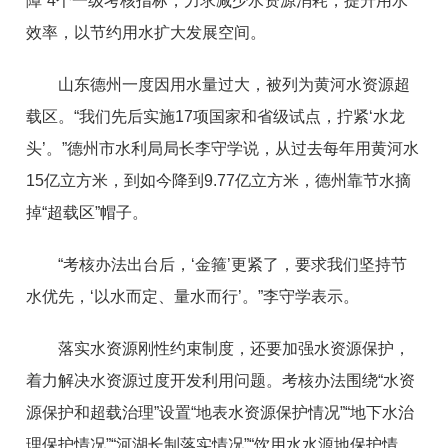
障”4个一级考核指标，力求减少水资源消耗，提升用水
效率，以节约用水扩大发展空间。
山东德州一度因用水量过大，被列为黄河水资源超
载区。“我们先后实施17项国家和省级试点，拧紧‘水龙
头’。”德州市水利局局长李守学说，从过去每年用黄河水
15亿立方米，到如今降到9.77亿立方米，德州靠节水摘
掉“超载区”帽子。
“考核办法出台后，‘金箍’更紧了，要求我们坚持节
水优先，‘以水而定、量水而行’。”李守学表示。
落实水资源刚性约束制度，还要加强水资源保护，
着力解决水资源过度开发利用问题。考核办法围绕“水资
源保护和超载治理”设置“地表水资源保护情况”“地下水治
理保护情况”“河湖长制落实情况”“饮用水水源地保护情