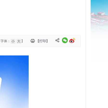
【字体：
】
【打印】
小
大