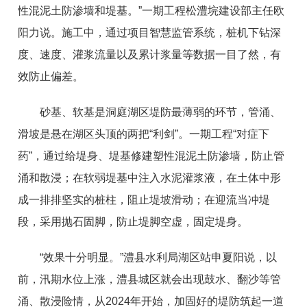
性混泥土防渗墙和堤基。”一期工程松澧垸建设部主任欧
阳力说。施工中，通过项目智慧监管系统，桩机下钻深
度、速度、灌浆流量以及累计浆量等数据一目了然，有
效防止偏差。
砂基、软基是洞庭湖区堤防最薄弱的环节，管涌、
滑坡是悬在湖区头顶的两把“利剑”。一期工程“对症下
药”，通过给堤身、堤基修建塑性混泥土防渗墙，防止管
涌和散浸；在软弱堤基中注入水泥灌浆液，在土体中形
成一排排坚实的桩柱，阻止堤坡滑动；在迎流当冲堤
段，采用抛石固脚，防止堤脚空虚，固定堤身。
“效果十分明显。”澧县水利局湖区站申夏阳说，以
前，汛期水位上涨，澧县城区就会出现鼓水、翻沙等管
涌、散浸险情，从2024年开始，加固好的堤防筑起一道