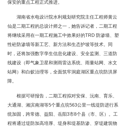
保安的重点工程正式推进。
湖南省水电设计院水利规划研究院主任工程师黄云
仙是二期工程的总设计师之一，她告诉记者，二期工程
将继续采用在一期工程施工中效果好的TRD 防渗墙、塑
性砼防渗墙等新工艺、新方法和生态护坡等技术。同
时，还将加强数字孪生信息化建设、安全监测、三道防
线建设（即气象卫星和测雨雷达系统、雨量站网、水文
站网）和白蚁治理等，全面筑牢洞庭湖区重点垸防洪屏
障。
根据可研报告，二期工程拟对安保、沅南、育乐、
大通湖、湘滨南湖等5个重点垸563公里一线堤防进行系
统加固，跨常德、益阳、岳阳3市8个县（市、区）。工
程将通过堤防加高培厚、堤身和堤基防渗、穿堤建筑物