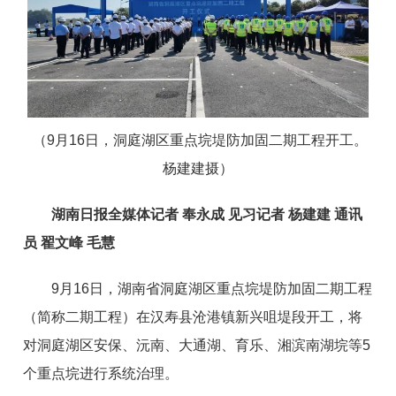
（9月16日，洞庭湖区重点垸堤防加固二期工程开工。
杨建建摄）
湖南日报全媒体记者 奉永成 见习记者 杨建建 通讯
员 翟文峰 毛慧
9月16日，湖南省洞庭湖区重点垸堤防加固二期工程
（简称二期工程）在汉寿县沧港镇新兴咀堤段开工，将
对洞庭湖区安保、沅南、大通湖、育乐、湘滨南湖垸等5
个重点垸进行系统治理。