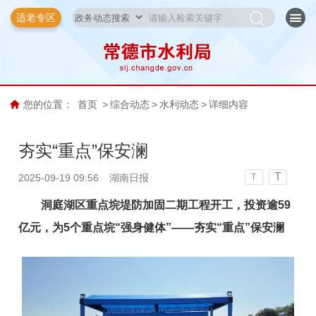
适老专区
您的位置：
首页
>
综合动态
>
水利动态
>
详细内容
夯实“重点”保安澜
T
2025-09-19 09:56
湖南日报
T
洞庭湖区重点垸堤防加固二期工程开工，投资逾59
亿元，为5个重点垸“强身健体”——夯实“重点”保安澜