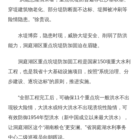
穿堤建筑物老化、部分堤防断面不达标、堤脚被冲刷等
险情隐患。”徐贵说。
水堤博弈，隐患时现，威胁大堤安全、削弱了防洪
能力，洞庭湖区重点垸堤防加固迫在眉睫。
洞庭湖区重点垸堤防加固工程是国家150项重大水利
工程，也是我省十大基础设施项目，按照“系统治理、分
步建设、逐垸达标”的原则，推进实施。
“全部工程完工后，可确保11个重点垸一般洪水不出
现较大险情，大洪水或特大洪水不出现溃垸性险情，可
有效防御1954年型洪水（新中国成立以来最大洪水），
让洞庭湖区这个‘湖南粮仓’更安澜。”省洞庭湖水利事务
中心二级巡视员向朝晖说。