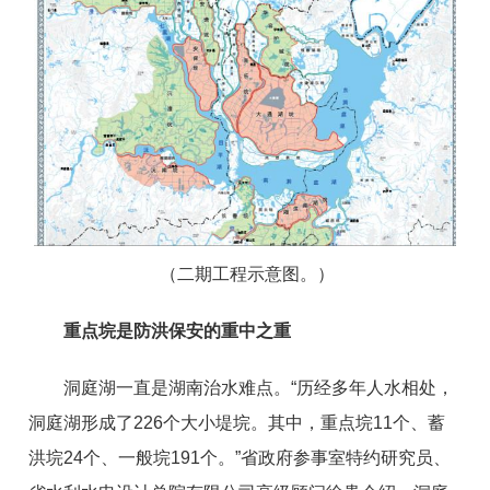
（二期工程示意图。）
重点垸是防洪保安的重中之重
洞庭湖一直是湖南治水难点。“历经多年人水相处，
洞庭湖形成了226个大小堤垸。其中，重点垸11个、蓄
洪垸24个、一般垸191个。”省政府参事室特约研究员、