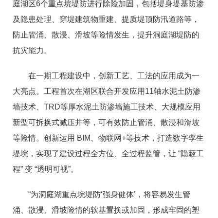
庭湖区6个重点垸堤防进行除险加固，包括堤身堤基防渗
及隐患处理、穿堤建筑物重建、提质堤顶防汛道路等，
防止管涌、散浸、滑坡等险情发生，提升洞庭湖堤防的
抗灾能力。
在一期工程建设中，创新工艺、工法的应用成为一
大亮点。工程首次在湖区联合开发应用11轴水泥土防渗
墙技术、TRD等厚水泥土防渗墙施工技术、大规模应用
新型可拆换式减压井等，可有效防止管涌、散浸和滑坡
等险情。创新运用 BIM、物联网+等技术，打造数字孪生
堤垸，实现了建设过程全方位、全过程监管，让 “隐蔽工
程” 变 “透明可视”。
“为洞庭湖重点垸堤防‘强身健体’，将容易发生管
涌、散浸、滑坡险情的软基置换或加固，形成牢固的塑