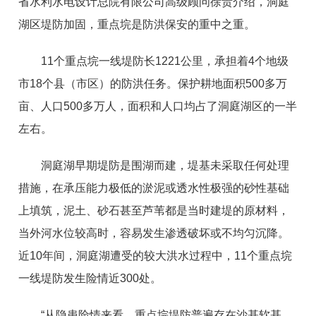
省水利水电设计总院有限公司高级顾问徐贵介绍，洞庭
湖区堤防加固，重点垸是防洪保安的重中之重。
11个重点垸一线堤防长1221公里，承担着4个地级
市18个县（市区）的防洪任务。保护耕地面积500多万
亩、人口500多万人，面积和人口均占了洞庭湖区的一半
左右。
洞庭湖早期堤防是围湖而建，堤基未采取任何处理
措施，在承压能力极低的淤泥或透水性极强的砂性基础
上填筑，泥土、砂石甚至芦苇都是当时建堤的原材料，
当外河水位较高时，容易发生渗透破坏或不均匀沉降。
近10年间，洞庭湖遭受的较大洪水过程中，11个重点垸
一线堤防发生险情近300处。
“从隐患险情来看，重点垸堤防普遍存在沙基软基、