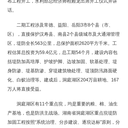
布工程开工，水利部总经济师程殿龙出席开工仪式并讲
话。
二期工程涉及常德、益阳、岳阳3市8个县（市、
区），直接保护汉寿县、南县2个县级城市及大通湖管理
区，堤防全长563公里，总保护面积2620平方千米。工
程估算总投资为59.4亿元，总工期54个月，建设内容包
括堤防加高培厚、护坡护脚、边坡加固、软基处理、堤
身防渗、堤基防渗、穿堤建筑物处理、堤顶防汛路面硬
化、白蚁治理等。建成后，洞庭湖区204万亩耕地、167
万人将直接受益。
洞庭湖区有11个重点垸，均是重要的粮、棉、油生
产基地，也是防洪主战场。湖南省洞庭湖区重点垸堤防
加固工程按照“系统治理、分步建设、逐垸达标”原则，分