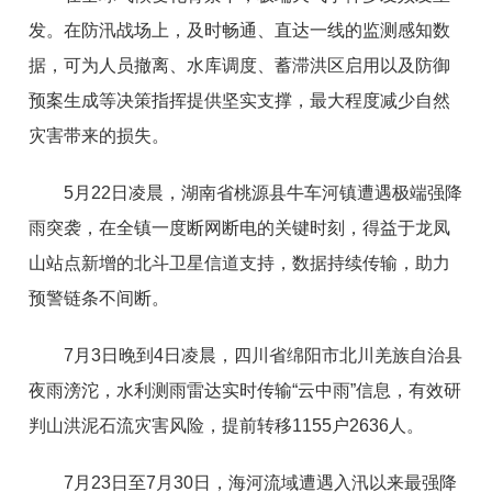
发。在防汛战场上，及时畅通、直达一线的监测感知数
据，可为人员撤离、水库调度、蓄滞洪区启用以及防御
预案生成等决策指挥提供坚实支撑，最大程度减少自然
灾害带来的损失。
5月22日凌晨，湖南省桃源县牛车河镇遭遇极端强降
雨突袭，在全镇一度断网断电的关键时刻，得益于龙凤
山站点新增的北斗卫星信道支持，数据持续传输，助力
预警链条不间断。
7月3日晚到4日凌晨，四川省绵阳市北川羌族自治县
夜雨滂沱，水利测雨雷达实时传输“云中雨”信息，有效研
判山洪泥石流灾害风险，提前转移1155户2636人。
7月23日至7月30日，海河流域遭遇入汛以来最强降