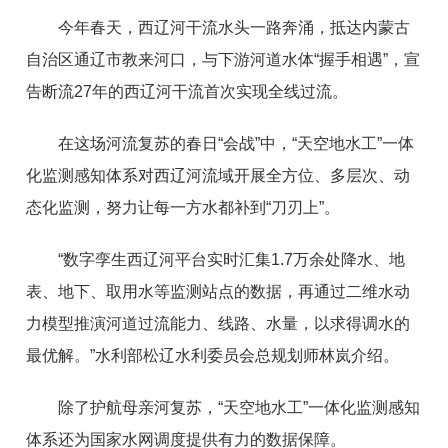
今年春天，西辽河干流水头一路奔涌，抵达内蒙古
自治区通辽市教来河口，与下游河道水体“握手相遇”，宣
告断流27年的西辽河干流首次实现全线过流。
在这场河流复苏的春日“会战”中，“天空地水工”一体
化监测感知体系对西辽河流域开展全方位、多层次、动
态化监测，努力让每一方水都补到“刀刃上”。
“数字孪生西辽河平台实时汇集1.7万余处降水、地
表、地下、取用水等监测站点的数据，再通过二维水动
力模型推演河道过流能力、线路、水量，以求得调水的
最优解。”水利部松辽水利委员会总规划师林岚介绍。
除了护航母亲河复苏，“天空地水工”一体化监测感知
体系还为国家水网调度提供有力的数据保障。