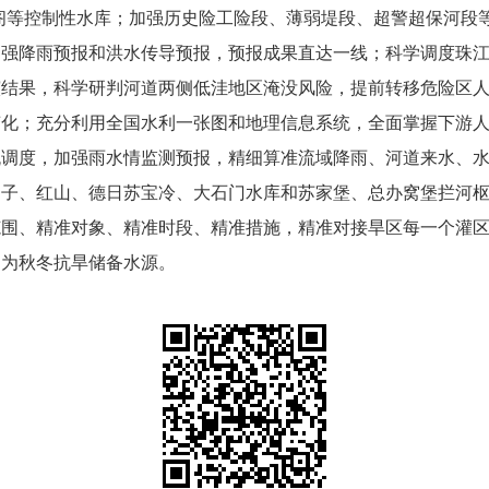
阁等控制性水库；加强历史险工险段、薄弱堤段、超警超保河段
加强降雨预报和洪水传导预报，预报成果直达一线；科学调度珠
演结果，科学研判河道两侧低洼地区淹没风险，提前转移危险区
变化；充分利用全国水利一张图和地理信息系统，全面掌握下游
流调度，加强雨水情监测预报，精细算准流域降雨、河道来水、
台子、红山、德日苏宝冷、大石门水库和苏家堡、总办窝堡拦河
范围、精准对象、精准时段、精准措施，精准对接旱区每一个灌
，为秋冬抗旱储备水源。