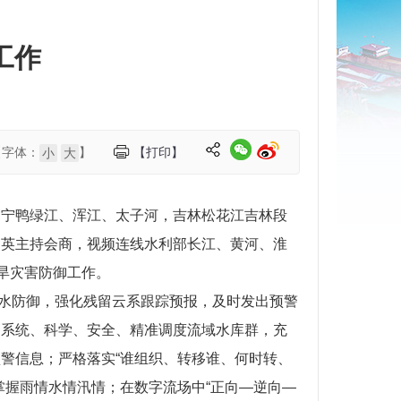
工作
【字体：
】
【打印】
小
大
辽宁鸭绿江、浑江、太子河，吉林松花江吉林段
国英主持会商，视频连线水利部长江、黄河、淮
旱灾害防御工作。
洪水防御，强化残留云系跟踪预报，及时发出预警
；系统、科学、安全、精准调度流域水库群，充
警信息；严格落实“谁组织、转移谁、何时转、
掌握雨情水情汛情；在数字流场中“正向—逆向—