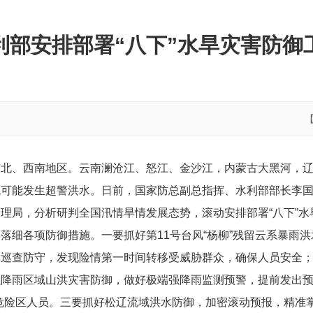
利部安排部署“八下”水旱灾害防御
东北、西南地区。云南澜沧江、怒江、金沙江，内蒙古大黑河，
流可能发生超警洪水。日前，国家防总副总指挥、水利部部长李
理局，分析研判全国汛情旱情发展态势，滚动安排部署“八下”水
落细各项防御措施。一要抓好第11号台风“杨柳”残留云系暴雨
库巡查防守，发现险情第一时间转移受威胁群众，确保人员安全
降雨区域山洪灾害防御，做好极端强降雨监测预警，提前发出预
危险区人员。三要抓好松辽流域洪水防御，加密滚动预报，精准