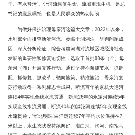
干、有水皆污”。让河流恢复生命、流域重现生机，是总
书记的殷殷嘱托，也是人民群众的热切期盼。
为做好保护治理母亲河这篇大文章，2022年以来，
水利部全面排查断流河流、萎缩干涸湖泊，研判问题成
因，深入分析论证，综合考虑河湖对流域区域经济社会
发展的重要性和修复迫切性，选取了首批88条（个）母
亲河（湖）开展复苏行动。通过坚持不懈抓节水、抓调
配、抓修复、抓改革，靶向施策、精准施治，母亲河复
苏行动取得一系列标志性成果。断流百年的京杭大运河
连续4年实现全线水流贯通，断流26年的永定河连续5年
实现全线水流贯通，断流40年的滹沱河连续5年实现全线
水流贯通，“华北明珠”白洋淀连续7年平均水位保持在7
米以上，水生态状况持续向好。潮白河、泃河、南拒马