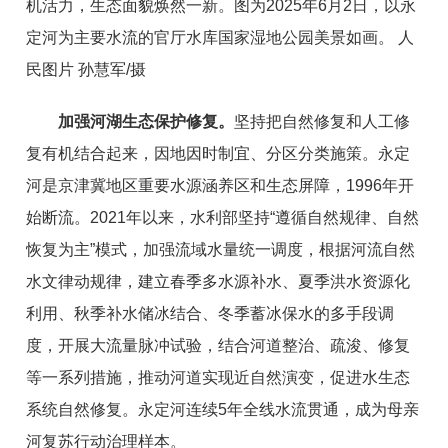
机活力，生态面貌焕然一新。图为2025年6月2日，以永
定河为主要水流的官厅水库国家湿地公园美景如画。 人
民图片 孙慧军/摄
加强河湖生态保护修复。
坚持把自然修复和人工修
复有机结合起来，因地因时制宜、分区分类施策。永定
河是京津冀地区重要水源涵养区和生态屏障，1996年开
始断流。2021年以来，水利部坚持“遵循自然规律、自然
恢复为主”模式，加强流域水量统一调度，根据河流自然
水文律动规律，建立春季多水源补水、夏季洪水资源化
利用、秋季补水储冰结合、冬季蓄冰保水的多手段调
度，开展大流量脉冲试验，结合河道整治、疏浚、修复
等一系列措施，推动河道实现近自然演变，促进水生态
系统自然修复。永定河连续5年全线水流贯通，成为母亲
河复苏行动治理样本。