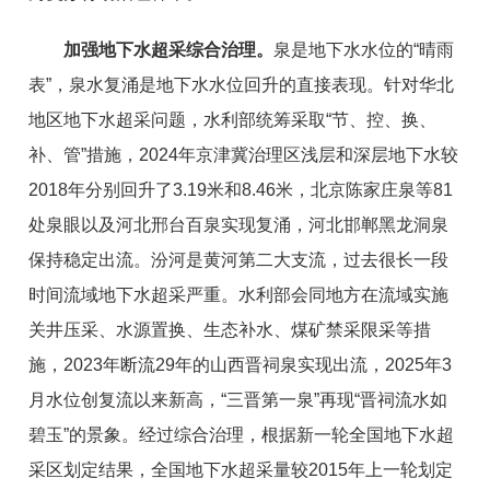
加强地下水超采综合治理。
泉是地下水水位的“晴雨
表”，泉水复涌是地下水水位回升的直接表现。针对华北
地区地下水超采问题，水利部统筹采取“节、控、换、
补、管”措施，2024年京津冀治理区浅层和深层地下水较
2018年分别回升了3.19米和8.46米，北京陈家庄泉等81
处泉眼以及河北邢台百泉实现复涌，河北邯郸黑龙洞泉
保持稳定出流。汾河是黄河第二大支流，过去很长一段
时间流域地下水超采严重。水利部会同地方在流域实施
关井压采、水源置换、生态补水、煤矿禁采限采等措
施，2023年断流29年的山西晋祠泉实现出流，2025年3
月水位创复流以来新高，“三晋第一泉”再现“晋祠流水如
碧玉”的景象。经过综合治理，根据新一轮全国地下水超
采区划定结果，全国地下水超采量较2015年上一轮划定