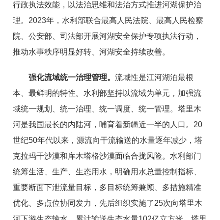
行政执法效能，以法治思维和法治方式推进河湖保护治
理。2023年，水利部联合最高人民法院、最高人民检察
院、公安部、司法部开展河湖安全保护专项执法行动，
推动水事秩序明显好转、河湖安全持续改善。
强化流域统一治理管理。
流域性是江河湖泊最根
本、最鲜明的特性。水利部坚持以流域为单元，加强流
域统一规划、统一治理、统一调度、统一管理。塔里木
河是我国最长的内陆河，哺育着新疆近一半的人口。20
世纪50年代以来，源流向干流输送的水量逐年减少，塔
克拉玛干沙漠和库木塔格沙漠面临合拢风险。水利部门
统筹生活、生产、生态用水，明确用水总量控制指标、
重要断面下泄流量目标，多目标统筹兼顾、多措施精准
优化、多点位协同发力，先后组织实施了25次向塔里木
河下游生态输水，累计输送生态水量102亿立方米，塔里