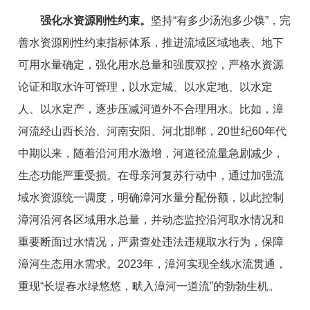
强化水资源刚性约束。
坚持“有多少汤泡多少馍”，完
善水资源刚性约束指标体系，推进流域区域地表、地下
可用水量确定，强化用水总量和强度双控，严格水资源
论证和取水许可管理，以水定城、以水定地、以水定
人、以水定产，逐步压减河道外不合理用水。比如，漳
河流经山西长治、河南安阳、河北邯郸，20世纪60年代
中期以来，随着沿河用水激增，河道径流量急剧减少，
生态功能严重受损。在母亲河复苏行动中，通过加强流
域水资源统一调度，明确漳河水量分配份额，以此控制
漳河沿河各区域用水总量，并动态监控沿河取水情况和
重要断面过水情况，严肃查处违法违规取水行为，保障
漳河生态用水需求。2023年，漳河实现全线水流贯通，
重现“长堤春水绿悠悠，畎入漳河一道流”的勃勃生机。