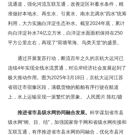
流通道，强化河流互联互通，改善淀区补蓄水条件，精
准做好本地水、再生水、引黄水、南水北调水“四水”统筹
利用，大力实施白洋淀生态补水。截至2024年底，累计
向白洋淀补水74亿立方米，白洋淀水面面积保持在250
平方公里左右，再现了“荷塘苇海、鸟类天堂”的盛景。
通过开展复苏行动，断流百年之久的京杭大运河已
连续4年实现全线水流贯通，对沿岸经济社会发展起到了
极大推动作用。图为2025年3月18日，京杭大运河江苏
省宿迁市宿豫区段，满载货物的船舶有序行驶在航道
上，水上运输呈现一派繁忙的景象。 人民图片 陈红/摄
推进省市县级水网协同融合发展。
科学谋划省市县
级水网“纲、目、结”，加强国家骨干网和省级水网衔接和
互联互通，有序推进省市县水网协同融合，优化市县河