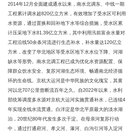
2014年12月全面建成通水以来，南水北调东、中线一期
工程累计调水超820亿立方米，有效增加了受水区可利用
水资源，通过置换和回补地下水等综合措施，受水区累
计压采地下水81.39亿立方米，其中利用汛前富余水量对
工程沿线50余条河流进行生态补水，补水量达120亿立
方米，改变了华北地区等受水区地下水水位下降、河湖
缺水等形势。南水北调工程已成为优化水资源配置、保
障群众饮水安全、复苏河湖生态环境、畅通南北经济循
环的生命线。京杭大运河是中华民族的文化瑰宝，其黄
河以北707公里曾断流百年之久。自2022年以来，水利
部统筹调度多水源对京杭大运河实施贯通补水，已连续4
年实现全线水流贯通。白洋淀是华北平原最大的淡水湖
泊，20世纪80年代发生多次干淀。在母亲河复苏行动
中，通过打通府河、孝义河、瀑河、白沟引河等入淀河