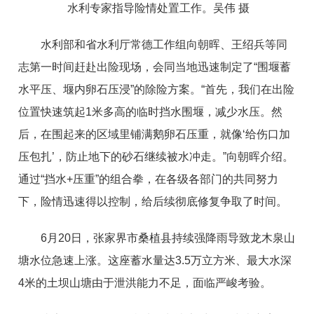
水利专家指导险情处置工作。吴伟 摄
水利部和省水利厅常德工作组向朝晖、王绍兵等同
志第一时间赶赴出险现场，会同当地迅速制定了“围堰蓄
水平压、堰内卵石压浸”的除险方案。“首先，我们在出险
位置快速筑起1米多高的临时挡水围堰，减少水压。然
后，在围起来的区域里铺满鹅卵石压重，就像‘给伤口加
压包扎’，防止地下的砂石继续被水冲走。”向朝晖介绍。
通过“挡水+压重”的组合拳，在各级各部门的共同努力
下，险情迅速得以控制，给后续彻底修复争取了时间。
6月20日，张家界市桑植县持续强降雨导致龙木泉山
塘水位急速上涨。这座蓄水量达3.5万立方米、最大水深
4米的土坝山塘由于泄洪能力不足，面临严峻考验。