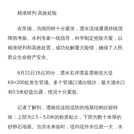
精准研判 高效处险
在常德，汛情同样十分紧张，澧水流域遭遇持续强
降雨考验。水利专家一线指导，科学制定抢险方案，以
精准研判和高效处置，成功化解重大险情，确保了人民
群众生命财产安全。
6月21日18点30分，澧水右岸澧县澧南垸大堤
K8+200处发生管涌。多个管涌口涌出细沙，最大涌水口
有0.5米砂盘出露，情况十分紧急。
记者了解到，澧南垸这段堤防的地基结构比较特
殊：上部为1.5～5.0米的粉质粘土，下部为数十米厚的
砂卵石地基。当洪水来临时，堤内堤外水位差一大，水