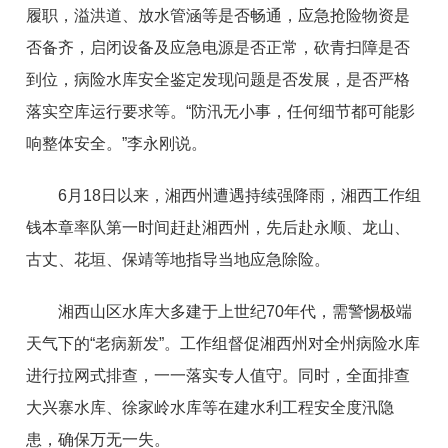
履职，溢洪道、放水管涵等是否畅通，应急抢险物资是
否备齐，启闭设备及应急电源是否正常，砍青扫障是否
到位，病险水库安全鉴定发现问题是否发展，是否严格
落实空库运行要求等。“防汛无小事，任何细节都可能影
响整体安全。”李永刚说。
6月18日以来，湘西州遭遇持续强降雨，湘西工作组
钱本章率队第一时间赶赴湘西州，先后赴永顺、龙山、
古丈、花垣、保靖等地指导当地应急除险。
湘西山区水库大多建于上世纪70年代，需警惕极端
天气下的“老病新发”。工作组督促湘西州对全州病险水库
进行拉网式排查，一一落实专人值守。同时，全面排查
大兴寨水库、徐家岭水库等在建水利工程安全度汛隐
患，确保万无一失。