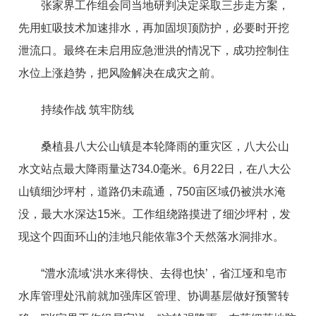
张家界工作组会同当地研判决定采取三步走方案，
先用虹吸技术加速排水，再加固坝顶防护，必要时开挖
泄流口。最终在未启用应急泄洪的情况下，成功控制住
水位上涨趋势，把风险解决在成灾之前。
持续作战 筑牢防线
桑植县八大公山镇是本轮降雨的重灾区，八大公山
水文站点最大降雨量达734.0毫米。6月22日，在八大公
山镇细沙坪村，道路仍未疏通，750亩区域仍被洪水淹
没，最大水深达15米。工作组绕路摸进了细沙坪村，发
现这个四面环山的洼地只能依靠3个天然落水洞排水。
“澧水流域‘洪水来得快、去得也快’，省江垭和皂市
水库管理处汛前就加强库区管理、协调基层做好预警转