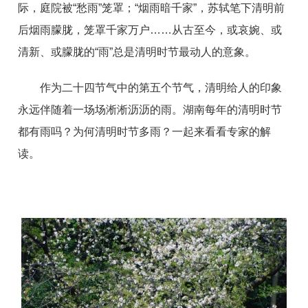
际，庭院被“愁雨”笼罩；“烟雨暗千家”，苏轼笔下清明前
后烟雨朦胧，笼罩千家万户……从古至今，或哀婉、或
清新、或朦胧的“雨”总是清明时节最动人的意象。
作为二十四节气中的第五个节气，清明给人的印象
永远伴随着一场场淅淅沥沥的雨。湖南每年的清明时节
都有雨吗？为何清明时节多雨？一起来看看专家的解
读。