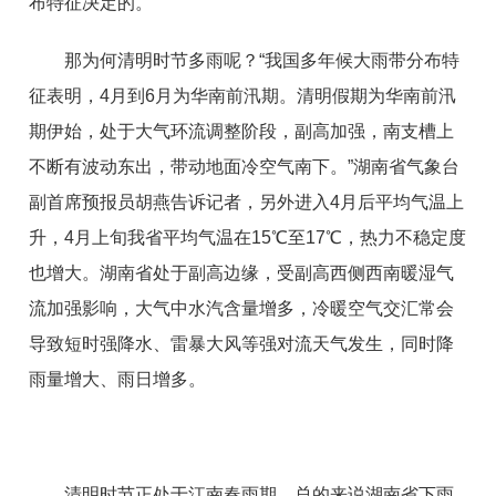
布特征决定的。
那为何清明时节多雨呢？“我国多年候大雨带分布特
征表明，4月到6月为华南前汛期。清明假期为华南前汛
期伊始，处于大气环流调整阶段，副高加强，南支槽上
不断有波动东出，带动地面冷空气南下。”湖南省气象台
副首席预报员胡燕告诉记者，另外进入4月后平均气温上
升，4月上旬我省平均气温在15℃至17℃，热力不稳定度
也增大。湖南省处于副高边缘，受副高西侧西南暖湿气
流加强影响，大气中水汽含量增多，冷暖空气交汇常会
导致短时强降水、雷暴大风等强对流天气发生，同时降
雨量增大、雨日增多。
清明时节正处于江南春雨期，总的来说湖南省下雨