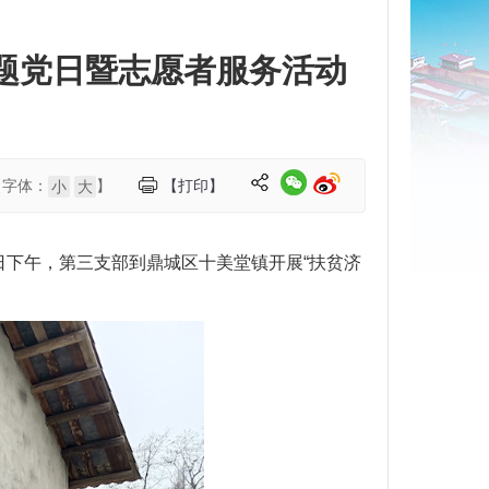
主题党日暨志愿者服务活动
【字体：
】
【打印】
小
大
日下午，第三支部到鼎城区十美堂镇开展“扶贫济