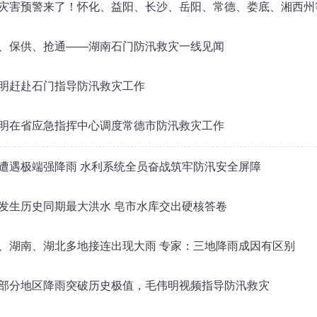
灾害预警来了！怀化、益阳、长沙、岳阳、常德、娄底、湘西州
、保供、抢通——湖南石门防汛救灾一线见闻
明赶赴石门指导防汛救灾工作
明在省应急指挥中心调度常德市防汛救灾工作
遭遇极端强降雨 水利系统全员奋战筑牢防汛安全屏障
发生历史同期最大洪水 皂市水库交出硬核答卷
、湖南、湖北多地接连出现大雨 专家：三地降雨成因有区别
部分地区降雨突破历史极值，毛伟明视频指导防汛救灾