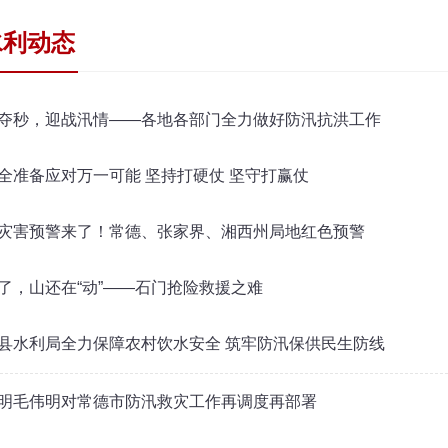
水利动态
夺秒，迎战汛情——各地各部门全力做好防汛抗洪工作
全准备应对万一可能 坚持打硬仗 坚守打赢仗
灾害预警来了！常德、张家界、湘西州局地红色预警
了，山还在“动”——石门抢险救援之难
县水利局全力保障农村饮水安全 筑牢防汛保供民生防线
明毛伟明对常德市防汛救灾工作再调度再部署