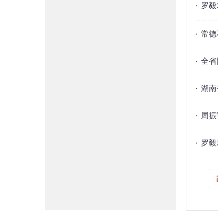
罗毅
常德
全省
湖南
周振
罗毅