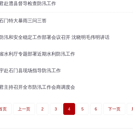
君赴澧县督导检查防汛工作
石门特大暴雨三问三答
防汛和安全稳定工作部署会议召开 沈晓明毛伟明讲话
省水利厅专题部署近期水利防汛工作
宇赴石门县现场指导防汛工作
君主持召开全市防汛工作会商调度会
首页
上一页
2
3
4
5
6
下一页