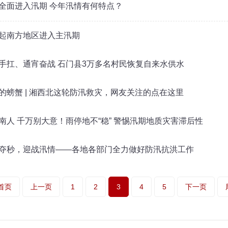
全面进入汛期 今年汛情有何特点？
起南方地区进入主汛期
手扛、通宵奋战 石门县3万多名村民恢复自来水供水
的螃蟹 | 湘西北这轮防汛救灾，网友关注的点在这里
南人 千万别大意！雨停地不“稳” 警惕汛期地质灾害滞后性
夺秒，迎战汛情——各地各部门全力做好防汛抗洪工作
首页
上一页
1
2
3
4
5
下一页