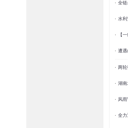
全链
水利
【一
遭遇
两轮
湖南
风雨
全力