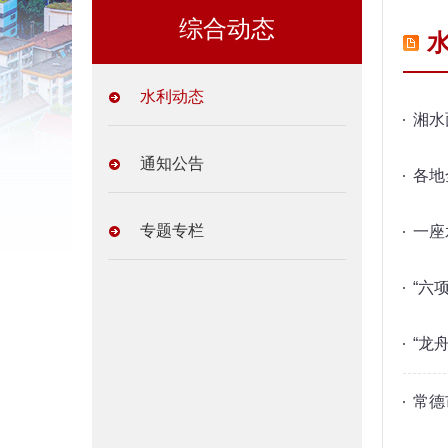
综合动态
水利动态
湘水
通知公告
各地
专题专栏
一座
“六
“龙
常德