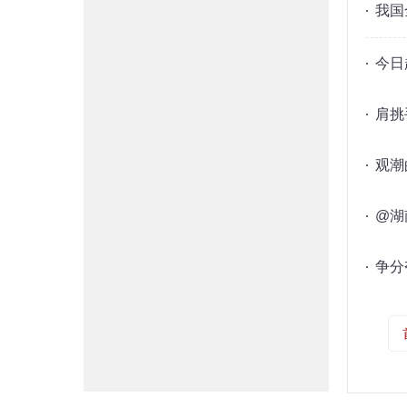
我国
今日
肩挑
观潮
@湖
争分