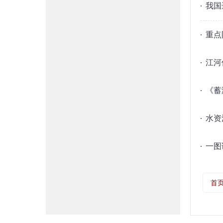
我国
重点
江河
《蓄
水资
一图
首